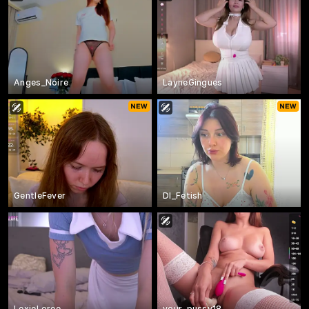
Anges_Noire
LayneGingues
GentleFever
DI_Fetish
LexieLoree
your_pussy18