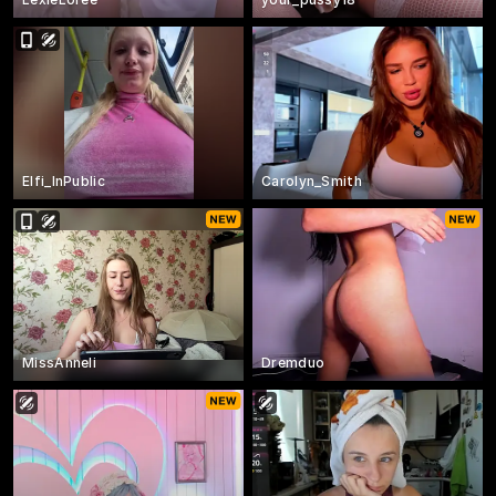
Elfi_InPublic
Carolyn_Smith
MissAnneli
Dremduo