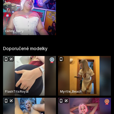
candy_hairy
Doporučené modelky
FlashTitsRoyal
Myrtle_Beach