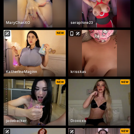
MaryChanXO
seraphine23
KatherineMaginn
krisskas
jadebecker
Dioxoxo