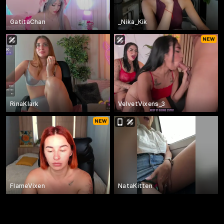
GatitaChan
_Nika_Kik
RinaKlark
VelvetVixens_3
FlameVixen
NataKitten