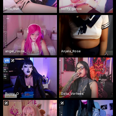
hani_bun
soffy_garcia
angel_rouse_
Anjela_Rose
Bunny_O
Dalia_Vorhees