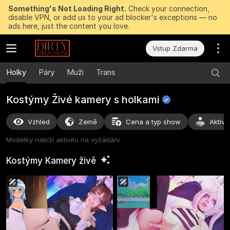
Something's Not Loading Right.
Check your connection,
disable VPN, or add us to your ad blocker's exceptions — no
ads here, just the content you love.
Vstup Zdarma
Holky
Páry
Muži
Trans
Kostýmy Živé kamery s
holkami
Vzhled
Země
Cena a typ show
Aktivi
Modelky nabízí aktivitu na vyžádání
Kostýmy Kamery
živě