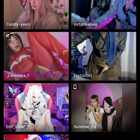
Candy-yeah
satanbabee
_Linoshka_1
PiscisGirl
Emi_Glow
Summer_09